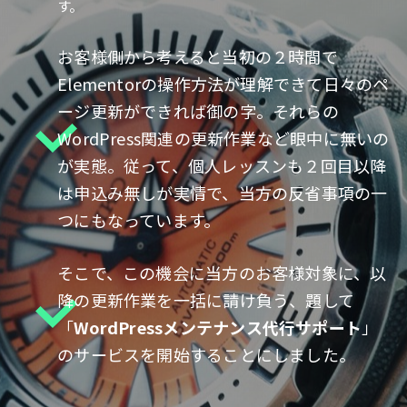
す。
お客様側から考えると当初の２時間で
Elementorの操作方法が理解できて日々のペ
ージ更新ができれば御の字。それらの
WordPress関連の更新作業など眼中に無いの
が実態。従って、個人レッスンも２回目以降
は申込み無しが実情で、当方の反省事項の一
つにもなっています。
そこで、この機会に当方のお客様対象に、以
降の更新作業を一括に請け負う、題して
「
WordPressメンテナンス代行サポート
」
のサービスを開始することにしました。