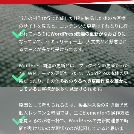
当方の制作代行で作成したHPを納品した後のお客様
のサイトを見ると、コンテンツの更新はそれなりに行
われているのに
WordPress関連の更新がなおざり
に
なっていて、セキュリティー上、大丈夫かと懸念され
るケースが多々見受けられます。
WordPress関連の更新とは、プラグインの更新だった
り、ＷＰテーマの更新だったり、WordPress本体の更
新だったり、その他多数の
やるべき更新作業を疎かに
している
お客様が数多く見受けられます。
原因として考えられるのは、製品納入後の引き継ぎ兼
個人レッスン２時間では、主にElementorの操作方法
を覚えるのが精一杯で、WordPressの更新関連まで時
間が割けないのが現状なのが起因していると思いま