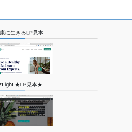
康に生きるLP見本
izLight ★LP見本★