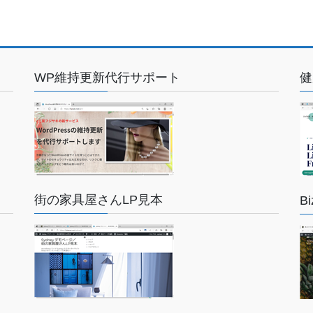
WP維持更新代行サポート
健
街の家具屋さんLP見本
B