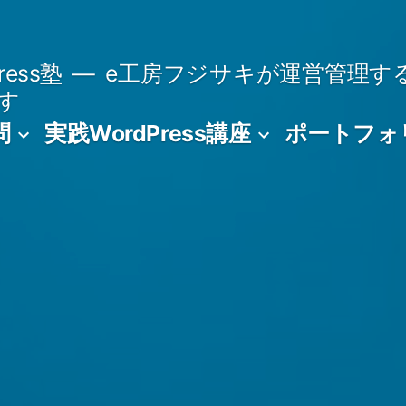
ess塾
e工房フジサキが運営管理す
です
問
実践WordPress講座
ポートフォ